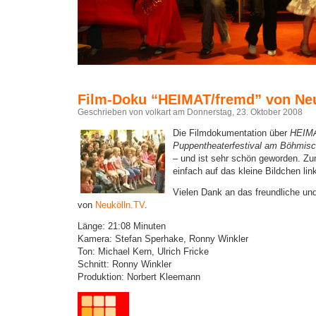
Film-Doku “HEIMAT/fremd” von Ne
Geschrieben von volkart am Donnerstag, 23. Oktober 2008
Die Filmdokumentation über
HEIMA
Puppentheaterfestival am Böhmisc
– und ist sehr schön geworden. Z
einfach auf das kleine Bildchen lin
Vielen Dank an das freundliche u
von
Neukölln.TV
.
Länge: 21:08 Minuten
Kamera: Stefan Sperhake, Ronny Winkler
Ton: Michael Kern, Ulrich Fricke
Schnitt: Ronny Winkler
Produktion: Norbert Kleemann