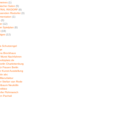
meines
(1)
ischer Salon
(5)
TRAL RIXDORF
(6)
asenden Rixdorfer
(3)
mentation
(1)
s
(3)
er
(12)
r Spielplan
(6)
t
(18)
tiges
(12)
ds Schutzengel
ge
cha Brockhaus
 Wurst Nachfahren
oltzplatz.de
erlin Charlottenburg
ür Frauen Berlin
r Kunst Ausstellung
ktiv abc
 Manufaktur
er Stefan van Rode
elbaum Neukölln
rdkiez
rfer Flohmarsch
en Pachali