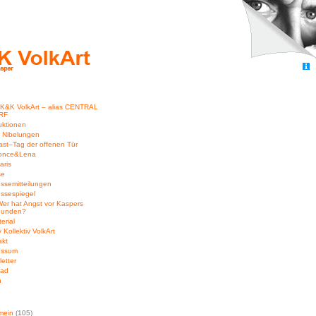
 K&K VolkArt – alias CENTRAL
RF
uktionen
e Nibelungen
st–Tag der offenen Tür
once&Lena
aris
se
ssemitteilungen
ssespiegel
er hat Angst vor Kaspers
eunden?
erial
 Kollektiv VolkArt
akt
essum
etter
ead
n
mein
(105)