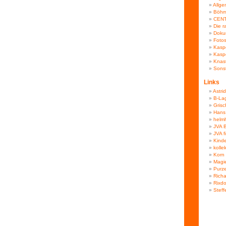
Allge
Böhm
CEN
Die r
Doku
Foto
Kasp
Kaspe
Knas
Sons
Links
Astri
B-La
Gris
Hans
helmh
JVA B
JVA f
Kinde
kolle
Korn
Magi
Purz
Richa
Rixdo
Steff