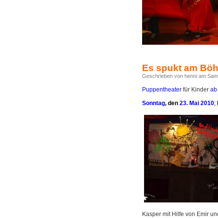
Es spukt am Böh
Geschrieben von henni am Sams
Puppentheater
für Kinder
ab
Sonntag
, den
23. Mai 2010
;
Kasper mit Hilfe von Emir u