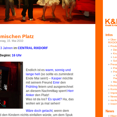
Infos
mischen Platz
Über
tag, 15. Mai 2010
RIXDO
Prod
 3 Jahren
im
CENTRAL RIXDORF
Di
Kna
B
eginn:
16 Uhr
Le
Sol
Pres
Pre
Endlich ist es
warm, sonnig und
Pre
lange hell
(so sollte es zumindest
W
Ende Mai sein!) –
Kasper
möchte
Fr
Mat
mit seinem Freund
Emir
den
Archiv
Frühling
feiern und ausgerechnet
Kont
an diesem Nachmittag sperrt
Herr
Impr
Anker
den Platz!
Newsl
Was ist da los?
Es spukt?
Ha, das
rss-f
wollen wir ja mal sehen!
Inter
Wäre doch gelacht
, wenn dem
News
nd den Kindern nichts einfallen würde, um dem Spuk
Allge